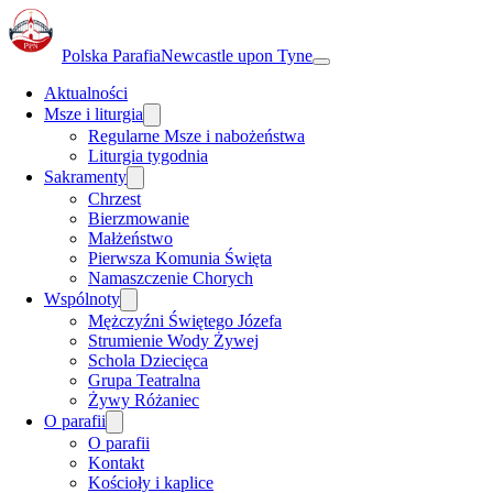
Polska Parafia
Newcastle upon Tyne
Aktualności
Msze i liturgia
Regularne Msze i nabożeństwa
Liturgia tygodnia
Sakramenty
Chrzest
Bierzmowanie
Małżeństwo
Pierwsza Komunia Święta
Namaszczenie Chorych
Wspólnoty
Mężczyźni Świętego Józefa
Strumienie Wody Żywej
Schola Dziecięca
Grupa Teatralna
Żywy Różaniec
O parafii
O parafii
Kontakt
Kościoły i kaplice