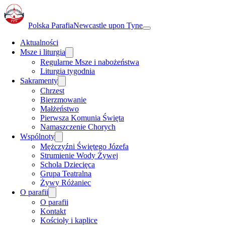
Polska Parafia
Newcastle upon Tyne
Aktualności
Msze i liturgia
Regularne Msze i nabożeństwa
Liturgia tygodnia
Sakramenty
Chrzest
Bierzmowanie
Małżeństwo
Pierwsza Komunia Święta
Namaszczenie Chorych
Wspólnoty
Mężczyźni Świętego Józefa
Strumienie Wody Żywej
Schola Dziecięca
Grupa Teatralna
Żywy Różaniec
O parafii
O parafii
Kontakt
Kościoły i kaplice