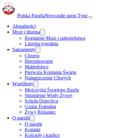
Polska Parafia
Newcastle upon Tyne
Aktualności
Msze i liturgia
Regularne Msze i nabożeństwa
Liturgia tygodnia
Sakramenty
Chrzest
Bierzmowanie
Małżeństwo
Pierwsza Komunia Święta
Namaszczenie Chorych
Wspólnoty
Mężczyźni Świętego Józefa
Strumienie Wody Żywej
Schola Dziecięca
Grupa Teatralna
Żywy Różaniec
O parafii
O parafii
Kontakt
Kościoły i kaplice