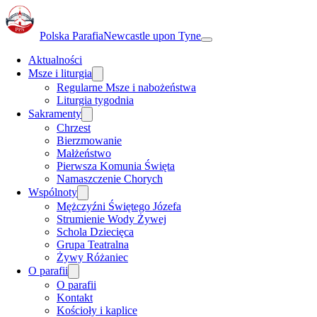
Polska Parafia
Newcastle upon Tyne
Aktualności
Msze i liturgia
Regularne Msze i nabożeństwa
Liturgia tygodnia
Sakramenty
Chrzest
Bierzmowanie
Małżeństwo
Pierwsza Komunia Święta
Namaszczenie Chorych
Wspólnoty
Mężczyźni Świętego Józefa
Strumienie Wody Żywej
Schola Dziecięca
Grupa Teatralna
Żywy Różaniec
O parafii
O parafii
Kontakt
Kościoły i kaplice