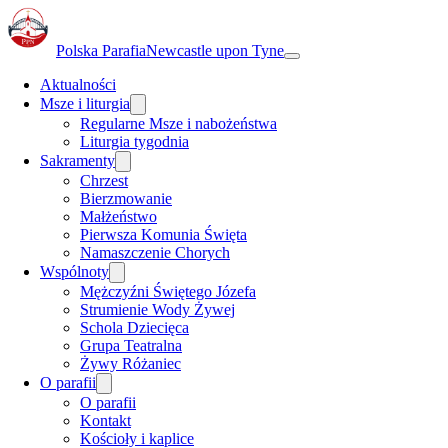
Polska Parafia
Newcastle upon Tyne
Aktualności
Msze i liturgia
Regularne Msze i nabożeństwa
Liturgia tygodnia
Sakramenty
Chrzest
Bierzmowanie
Małżeństwo
Pierwsza Komunia Święta
Namaszczenie Chorych
Wspólnoty
Mężczyźni Świętego Józefa
Strumienie Wody Żywej
Schola Dziecięca
Grupa Teatralna
Żywy Różaniec
O parafii
O parafii
Kontakt
Kościoły i kaplice